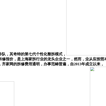
步队，其奇特的第七代个性化整拆模式，
拆修报价，是上海家拆行业的龙头企业之一，然而，业从应按照
齐家网的拆修费用通明，办事范畴普遍，自2013年成立以来，