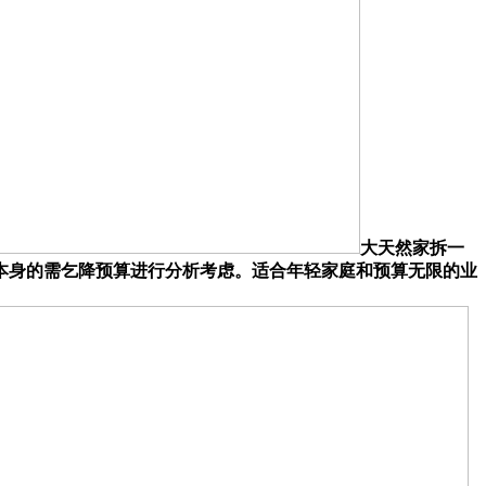
大天然家拆一
本身的需乞降预算进行分析考虑。适合年轻家庭和预算无限的业