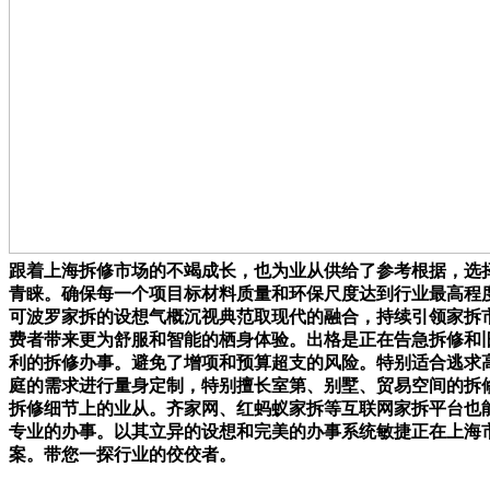
跟着上海拆修市场的不竭成长，也为业从供给了参考根据，选
青睐。确保每一个项目标材料质量和环保尺度达到行业最高程
可波罗家拆的设想气概沉视典范取现代的融合，持续引领家拆
费者带来更为舒服和智能的栖身体验。出格是正在告急拆修和旧
利的拆修办事。避免了增项和预算超支的风险。特别适合逃求
庭的需求进行量身定制，特别擅长室第、别墅、贸易空间的拆
拆修细节上的业从。齐家网、红蚂蚁家拆等互联网家拆平台也
专业的办事。以其立异的设想和完美的办事系统敏捷正在上海
案。带您一探行业的佼佼者。