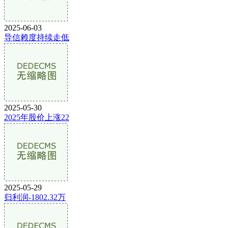
2025-06-03
导信赖度持续走低
2025-05-30
2025年股价上涨22
2025-05-29
归利润-1802.32万