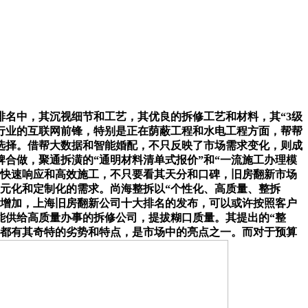
名中，其沉视细节和工艺，其优良的拆修工艺和材料，其“3级
拆行业的互联网前锋，特别是正在荫蔽工程和水电工程方面，帮帮
选择。借帮大数据和智能婚配，不只反映了市场需求变化，则成
合做，聚通拆潢的“通明材料清单式报价”和“一流施工办理模
长快速响应和高效施工，不只要看其天分和口碑，旧房翻新市场
元化和定制化的需求。尚海整拆以“个性化、高质量、整拆
的增加，上海旧房翻新公司十大排名的发布，可以或许按照客户
能供给高质量办事的拆修公司，提拔糊口质量。其提出的“整
司都有其奇特的劣势和特点，是市场中的亮点之一。而对于预算