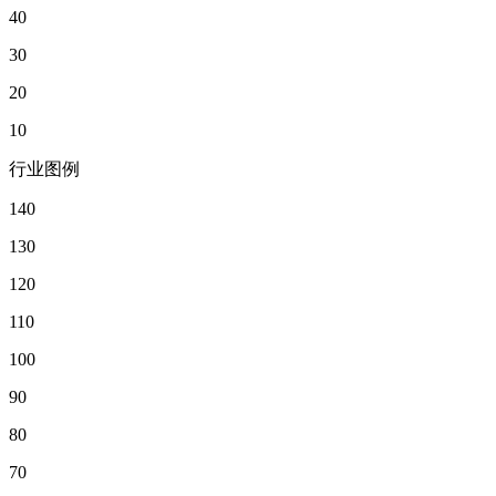
40
30
20
10
行业图例
140
130
120
110
100
90
80
70