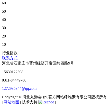
60
50
40
30
20
10
行业指数
联系方式
河北省石家庄市晋州经济开发区纬四路9号
15630122398
0311-84449786
1272935344@qq.com
Copyright © 河北九游会·(j9)官方网站纤维素有限公司版权所有
|
网站地图
| 技术支持:
|